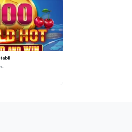
tabil
...