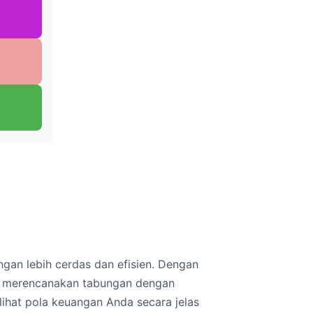
gan lebih cerdas dan efisien. Dengan
n merencanakan tabungan dengan
lihat pola keuangan Anda secara jelas