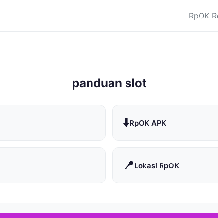
RpOK R
panduan slot
⬇️
RpOK APK
📍
Lokasi RpOK