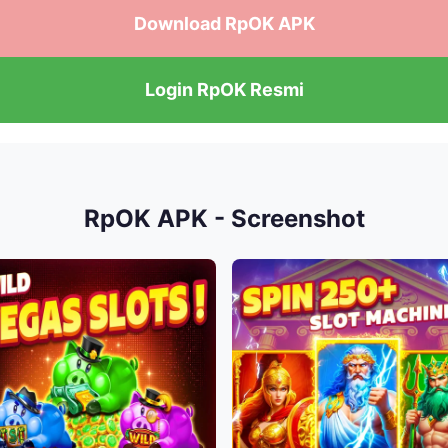
Download RpOK APK
Login RpOK Resmi
RpOK APK - Screenshot