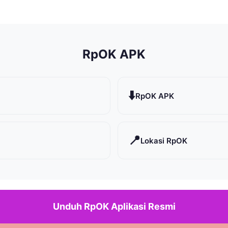
RpOK APK
⬇️
RpOK APK
📍
Lokasi RpOK
Unduh RpOK Aplikasi Resmi