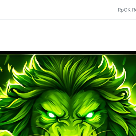
RpOK R