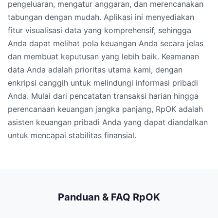
pengeluaran, mengatur anggaran, dan merencanakan
tabungan dengan mudah. Aplikasi ini menyediakan
fitur visualisasi data yang komprehensif, sehingga
Anda dapat melihat pola keuangan Anda secara jelas
dan membuat keputusan yang lebih baik. Keamanan
data Anda adalah prioritas utama kami, dengan
enkripsi canggih untuk melindungi informasi pribadi
Anda. Mulai dari pencatatan transaksi harian hingga
perencanaan keuangan jangka panjang, RpOK adalah
asisten keuangan pribadi Anda yang dapat diandalkan
untuk mencapai stabilitas finansial.
Panduan & FAQ RpOK