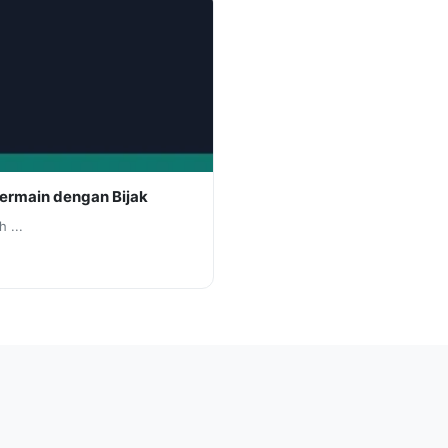
ermain dengan Bijak
 ...