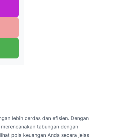
gan lebih cerdas dan efisien. Dengan
n merencanakan tabungan dengan
lihat pola keuangan Anda secara jelas