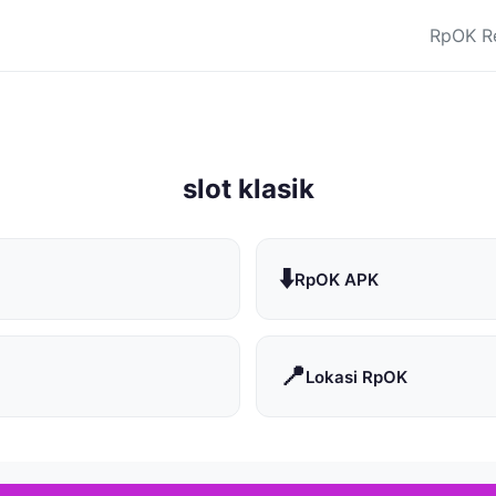
RpOK R
slot klasik
⬇️
RpOK APK
📍
Lokasi RpOK