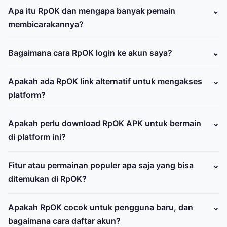
Apa itu RpOK dan mengapa banyak pemain
membicarakannya?
Bagaimana cara RpOK login ke akun saya?
Apakah ada RpOK link alternatif untuk mengakses
platform?
Apakah perlu download RpOK APK untuk bermain
di platform ini?
Fitur atau permainan populer apa saja yang bisa
ditemukan di RpOK?
Apakah RpOK cocok untuk pengguna baru, dan
bagaimana cara daftar akun?